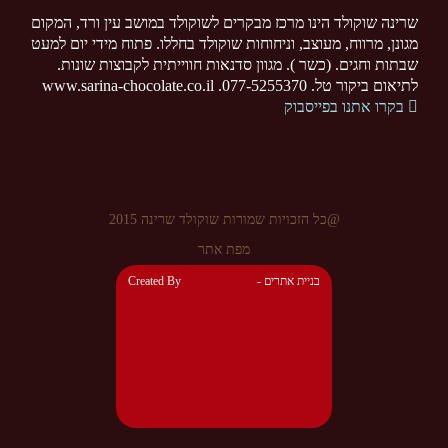
שרינה שוקולד הינו מרכז מבקרים לשוקולד במושב עין ורד, המקום
מגונן, מרווח, מעוצב, וניחוחות שוקולד בחללו. פתוח מידי יום למעט
שבתות וחגים. (כשר ). מגוון סדנאות חווייתית לקבוצות שונות.
לתיאום ביקור טל. 077-5255370. www.sarina-chocolate.co.il
בקרו אתנו בפייסבוק
@כל הזכויות שמורות שוקולד שרינה 2015
מפת אתר
- בניית אתרים
Created By