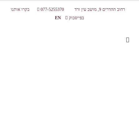
רחוב ההדרים 9, מושב עין ורד
077-5255370
בקרו אותנו
בפייסבוק
EN
_MG_0186_light pink_72dpi