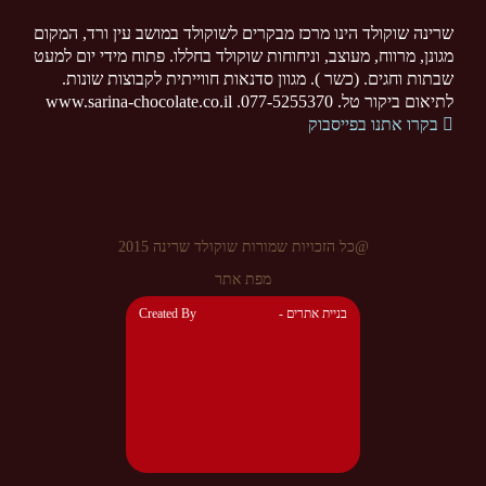
שרינה שוקולד הינו מרכז מבקרים לשוקולד במושב עין ורד, המקום
מגונן, מרווח, מעוצב, וניחוחות שוקולד בחללו. פתוח מידי יום למעט
שבתות וחגים. (כשר ). מגוון סדנאות חווייתית לקבוצות שונות.
לתיאום ביקור טל. 077-5255370. www.sarina-chocolate.co.il
בקרו אתנו בפייסבוק
@כל הזכויות שמורות שוקולד שרינה 2015
מפת אתר
- בניית אתרים
Created By