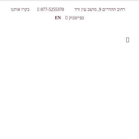
רחוב ההדרים 9, מושב עין ורד
077-5255370
בקרו אותנו
בפייסבוק
EN
_MG_0155_72dpi