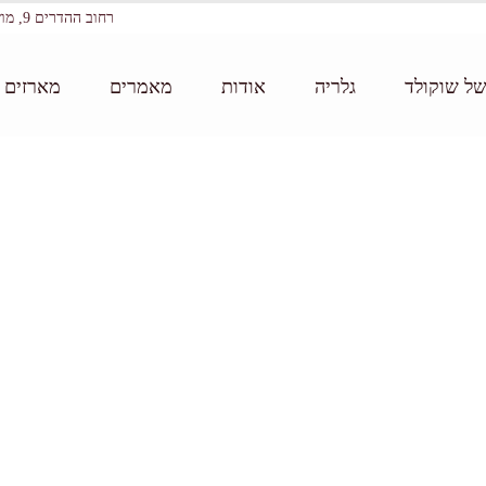
רחוב ההדרים 9, מושב עין ורד
של שוקולד
גלריה
אודות
מאמרים
מארזים ו
ד