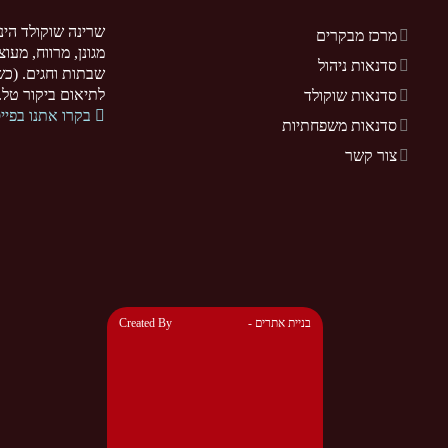
שרינה שוקולד הינ
מרכז מבקרים
מגונן, מרווח, מעו
סדנאות ניהול
שבתות וחגים. (כשר
לתיאום ביקור טל. 077-5255370. .sarina-chocolate.co.il
סדנאות שוקולד
בקרו אתנו בפיי
סדנאות משפחתיות
צור קשר
- בניית אתרים
Created By