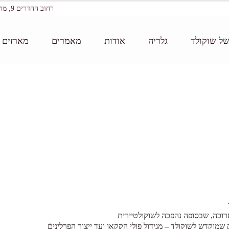
רחוב ההדרים 9, מושב עין ורד
של שוקולד
גלריה
אודות
מאמרים
מארזים ו
רוכה, שבסופה נהפכה לשוקולטיירית
מוקדש לשוקולד – מגידול פולי הקקאו ועד ייצור הפרליניםֿ