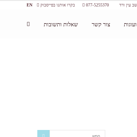
077-5255370
בקרו אותנו בפייסבוק
EN
עוגות
צור קשר
שאלות ותשובות
דף הבית:
/
מאמרים
/
שרינה שוקולד – דה מרקר