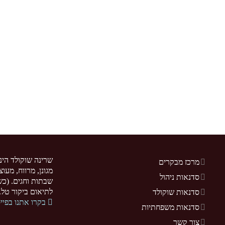
שרינה שוקולד הינ
מרכז מבקרים
מגונן, מרווח, מעו
סדנאות ניהול
שבתות וחגים. (כשר
לתיאום ביקור טל. 077-5255370. .sarina-chocolate.co.il
סדנאות שוקולד
בקרו אתנו בפיי
סדנאות משפחתיות
צור קשר