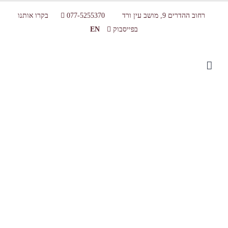
רחוב ההדרים 9, מושב עין ורד
077-5255370
בקרו אותנו
בפייסבוק
EN
515ca8ef-d034-46c8-98ed-1a1edc9584ac