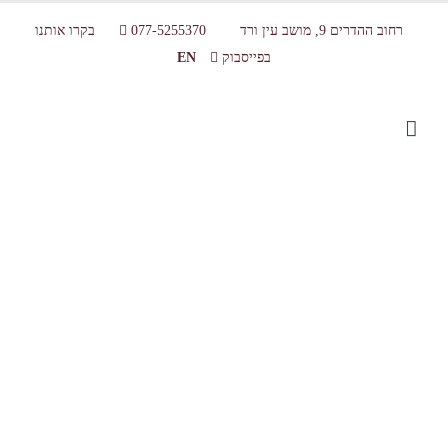
רחוב ההדרים 9, מושב עין ורד
077-5255370
בקרו אותנו
בפייסבוק
EN
גלריה – סדנת שוקולד למבוגרים