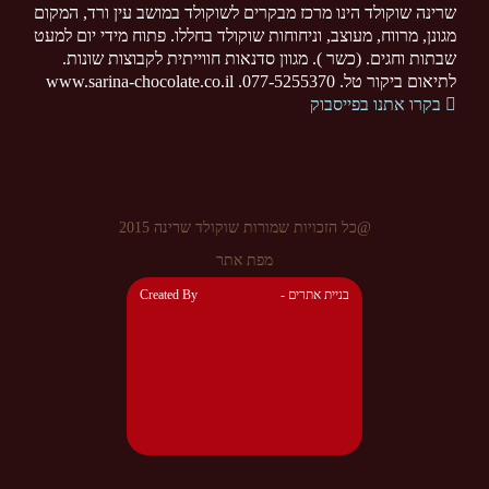
שרינה שוקולד הינו מרכז מבקרים לשוקולד במושב עין ורד, המקום
מגונן, מרווח, מעוצב, וניחוחות שוקולד בחללו. פתוח מידי יום למעט
שבתות וחגים. (כשר ). מגוון סדנאות חווייתית לקבוצות שונות.
לתיאום ביקור טל. 077-5255370. www.sarina-chocolate.co.il
בקרו אתנו בפייסבוק
@כל הזכויות שמורות שוקולד שרינה 2015
מפת אתר
- בניית אתרים
Created By