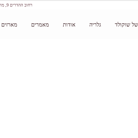
רחוב ההדרים 9, מושב עין ורד
של שוקולד
גלריה
אודות
מאמרים
מארזים ו
דף הבית:
/
גלריה - ביקור במטעי הקקאו 