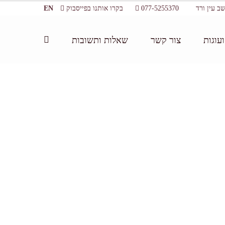
077-5255370
בקרו אותנו בפייסבוק
EN
עוגות
צור קשר
שאלות ותשובות
של ברזיל (לימור, 2014)
/
Brazil – Sarina Chocolate (8)