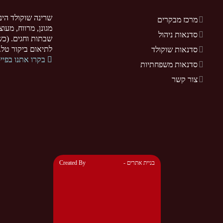
שרינה שוקולד הינ
מרכז מבקרים
מגונן, מרווח, מעו
סדנאות ניהול
שבתות וחגים. (כשר
לתיאום ביקור טל. 077-5255370. .sarina-chocolate.co.il
סדנאות שוקולד
בקרו אתנו בפיי
סדנאות משפחתיות
צור קשר
- בניית אתרים
Created By