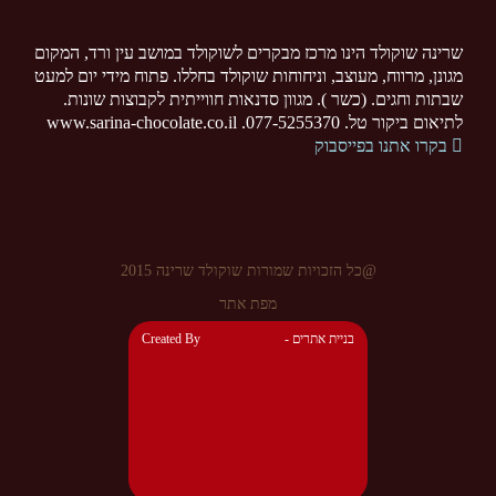
שרינה שוקולד הינו מרכז מבקרים לשוקולד במושב עין ורד, המקום
מגונן, מרווח, מעוצב, וניחוחות שוקולד בחללו. פתוח מידי יום למעט
שבתות וחגים. (כשר ). מגוון סדנאות חווייתית לקבוצות שונות.
לתיאום ביקור טל. 077-5255370. www.sarina-chocolate.co.il
בקרו אתנו בפייסבוק
@כל הזכויות שמורות שוקולד שרינה 2015
מפת אתר
- בניית אתרים
Created By