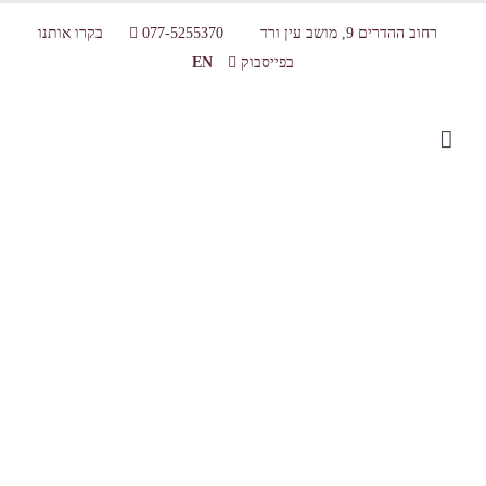
רחוב ההדרים 9, מושב עין ורד
077-5255370
בקרו אותנו
בפייסבוק
EN
Brazil – Sarina Chocolate (3)