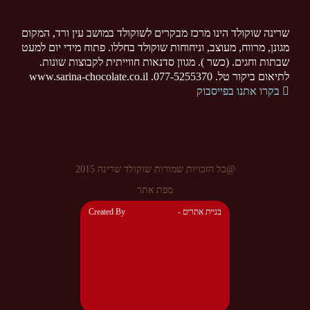
שרינה שוקולד הינו מרכז מבקרים לשוקולד במושב עין ורד, המקום
מגונן, מרווח, מעוצב, וניחוחות שוקולד בחללו. פתוח מידי יום למעט
שבתות וחגים. (כשר ). מגוון סדנאות חווייתית לקבוצות שונות.
לתיאום ביקור טל. 077-5255370. www.sarina-chocolate.co.il
בקרו אתנו בפייסבוק
@כל הזכויות שמורות שוקולד שרינה 2015
מפת אתר
- בניית אתרים
Created By