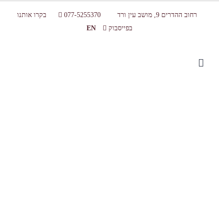
רחוב ההדרים 9, מושב עין ורד
077-5255370
בקרו אותנו
בפייסבוק
EN
Brazil – Sarina Chocolate (13)