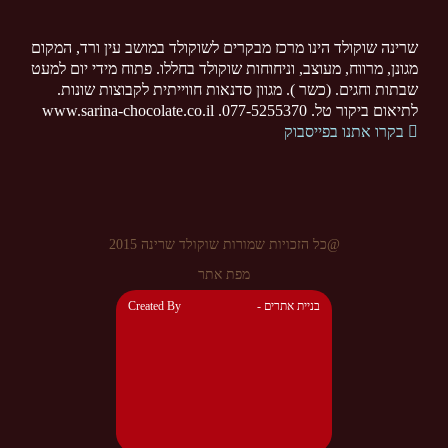
שרינה שוקולד הינו מרכז מבקרים לשוקולד במושב עין ורד, המקום
מגונן, מרווח, מעוצב, וניחוחות שוקולד בחללו. פתוח מידי יום למעט
שבתות וחגים. (כשר ). מגוון סדנאות חווייתית לקבוצות שונות.
לתיאום ביקור טל. 077-5255370. www.sarina-chocolate.co.il
בקרו אתנו בפייסבוק
@כל הזכויות שמורות שוקולד שרינה 2015
מפת אתר
- בניית אתרים
Created By