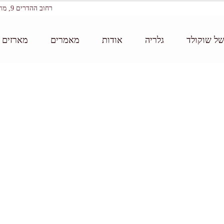
רחוב ההדרים 9, מושב עין ורד
של שוקולד
גלריה
אודות
מאמרים
מארזים ו
דף הב