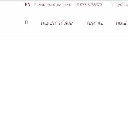
077-5255370
בקרו אותנו בפייסבוק
EN
עוגות
צור קשר
שאלות ותשובות
ית:
/
גלריה- אירועים עסקיים
/
tn_פרגולה- מבט מכיוון מערב