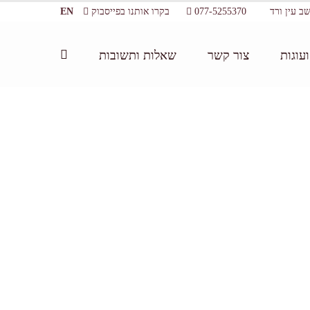
077-5255370
בקרו אותנו בפייסבוק
EN
עוגות
צור קשר
שאלות ותשובות
ת:
/
גלריה- אירועים עסקיים
/
tn_האולם – סידור ישיבה ב ח