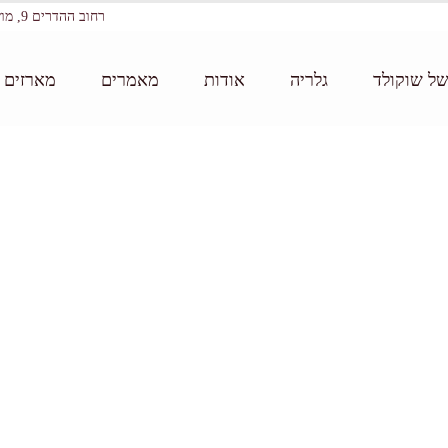
רחוב ההדרים 9, מושב עין ורד
של שוקולד
גלריה
אודות
מאמרים
מארזים ו
דף הבי