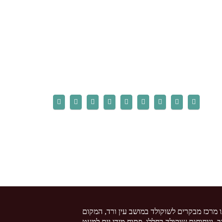
ו מרכז מבקרים לשוקולד במושב עין ורד, המקום
צב, וניחוחות שוקולד בחללו. פתוח מידי יום למעט