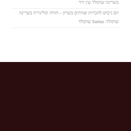
בשרינה שוקולד עין ורד
יום גיבוש לחברות וצוותים בשרון – חוויה קולינרית בשרינה
שוקולד. Sarina שוקולד