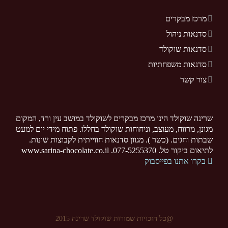
מרכז מבקרים
סדנאות ניהול
סדנאות שוקולד
סדנאות משפחתיות
צור קשר
שרינה שוקולד הינו מרכז מבקרים לשוקולד במושב עין ורד, המקום
מגונן, מרווח, מעוצב, וניחוחות שוקולד בחללו. פתוח מידי יום למעט
שבתות וחגים. (כשר ). מגוון סדנאות חווייתית לקבוצות שונות.
לתיאום ביקור טל. 077-5255370. www.sarina-chocolate.co.il
בקרו אתנו בפייסבוק
@כל הזכויות שמורות שוקולד שרינה 2015