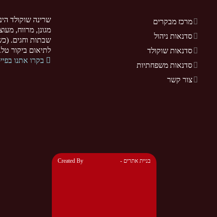
שרינה שוקולד הינ
מרכז מבקרים
מגונן, מרווח, מעו
סדנאות ניהול
שבתות וחגים. (כשר
לתיאום ביקור טל. 077-5255370. .sarina-chocolate.co.il
סדנאות שוקולד
בקרו אתנו בפיי
סדנאות משפחתיות
צור קשר
- בניית אתרים
Created By