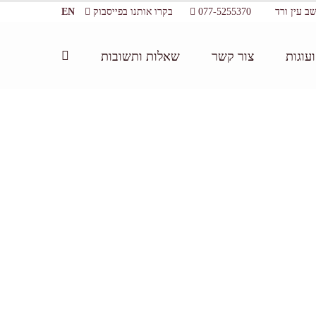
077-5255370
בקרו אותנו בפייסבוק
EN
עוגות
צור קשר
שאלות ותשובות
ית:
/
אטרקציות לקייטנות קיץ לילדים בשרון
/
קייטנת ילדים