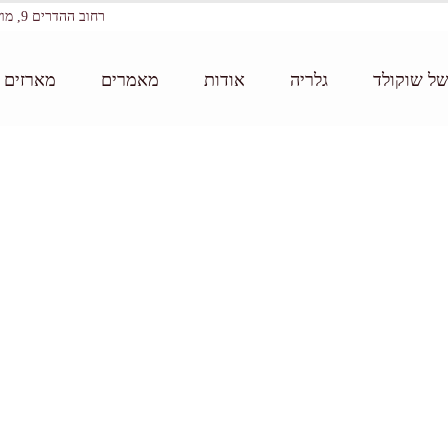
רחוב ההדרים 9, מושב עין ורד
של שוקולד
גלריה
אודות
מאמרים
מארזים ו
דף הב