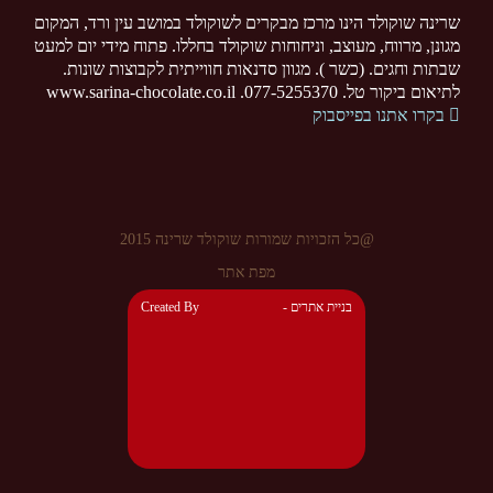
שרינה שוקולד הינו מרכז מבקרים לשוקולד במושב עין ורד, המקום
מגונן, מרווח, מעוצב, וניחוחות שוקולד בחללו. פתוח מידי יום למעט
שבתות וחגים. (כשר ). מגוון סדנאות חווייתית לקבוצות שונות.
לתיאום ביקור טל. 077-5255370. www.sarina-chocolate.co.il
בקרו אתנו בפייסבוק
@כל הזכויות שמורות שוקולד שרינה 2015
מפת אתר
- בניית אתרים
Created By