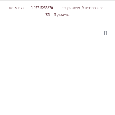
רחוב ההדרים 9, מושב עין ורד
077-5255370
בקרו אותנו
בפייסבוק
EN
קייטנת ילדים (1)